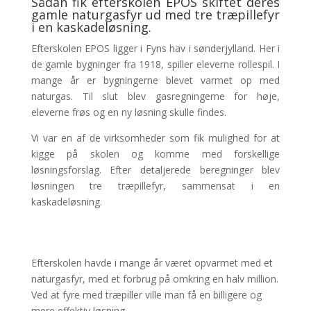
Sådan fik efterskolen EPOS skiftet deres
gamle naturgasfyr ud med tre træpillefyr
i en kaskadeløsning.
Efterskolen EPOS ligger i Fyns hav i sønderjylland. Her i
de gamle bygninger fra 1918, spiller eleverne rollespil. I
mange år er bygningerne blevet varmet op med
naturgas.
Til slut blev gasregningerne for høje,
eleverne frøs og en ny løsning skulle findes.
Vi var en af de virksomheder som fik mulighed for at
kigge på skolen og komme med forskellige
løsningsforslag. Efter detaljerede beregninger blev
løsningen tre træpillefyr, sammensat i en
kaskadeløsning.
Efterskolen havde i mange år været opvarmet med et
naturgasfyr, med et forbrug på omkring en halv million.
Ved at fyre med træpiller ville man få en billigere og
mere effektiv løsning.