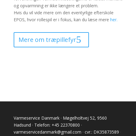
og opvarmning er ikke længere et problem.
Hvis du vil vide mere om den eventyrlige efterskole
EPOS, hvor rollespil er i fokus, kan du læse mere
her.
Mere om træpillefyr
Varmeservice Danmark · Møgelholtvej 52, 9560
Hadsund · Telefon: +45 22370800 ·
varmeservicedanmark@gmail.com · cvr.: DK35873589
·