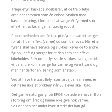
Træpillefyr i kaskade indebærer, at de tre pillefyr
arbejder sammen som én enhed. Styrken med
kaskadeløsning, i forhold til at vælge ét fyr med stor
effekt, er, at løsningen er utrolig robust.
Robusthedheden består i, at pillefyrene samlet sørger
for at få den effekt (varme) ud som behøves. Når et af
fyrene skal have service og slukkes, kører de to andre
fyr op i drift og sørger for at den samlede effekt
bibeholdes. Selv om et fyr skulle slukkes i længere tid,
vil de andre kunne sørge for varme og varmt vand og
man har derfor en løsning som er stabil.
Ved at have tre træpillefyr som arbejder sammen, er
det heller ikke et problem når 80 elever skal i bad.
Det gamle naturgasfyr på EPOS kostede en halv million
i forbrug om året og kunne ikke give nok varme.
Se i videoen her under hvor stærkt det kan gå.