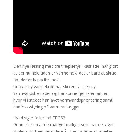
Den nye løsning med tre træpillefyr i kaskade, har gjort
at der nu hele tiden er varme nok, det er bare at skrue
op, der er kapacitet nok.
Udover ny varmekilde har skolen fået en ny
varmvandsbeholder og har kunne fjerne en anden,
hvor vi i stedet har lavet varmvandsprioritering samt
danfoss-styring på varmeanlægget.
Hvad siger folket på EPOS?
Gunner er en af de mange frivillige, som har deltaget i
skolens drift gennem flere år, her i videoen fortæller